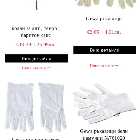
Gewa ръкавици
колан за алт , тенор ,
€2.05
4.01лв.
баритон сакс
€13.29
25.99лв.
Виж детайли
Виж детайли
Няма наличност
Няма наличност
Gewa ръкавици бели
памучни №761020
Gewa ръкавици бели