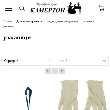
Начало
Духови инструменти
медни духови инструменти
аксесоари
ръкавици
ръкавици
«
»
1