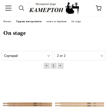
Начало
Ударни инструменти
палки за барабани
On stage
On stage
«
»
1