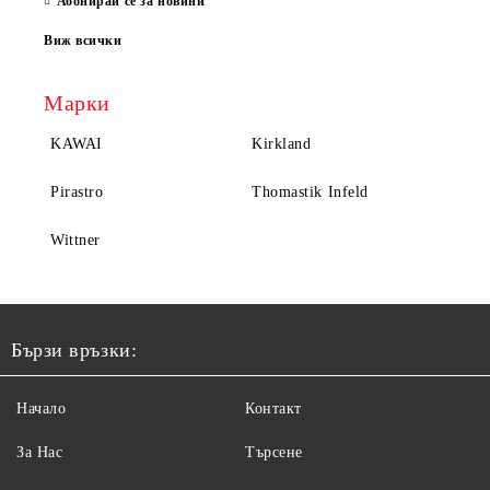
Абонирай се за новини
Виж всички
Марки
KAWAI
Kirkland
Pirastro
Thomastik Infeld
Wittner
Бързи връзки:
Начало
Контакт
За Нас
Търсене