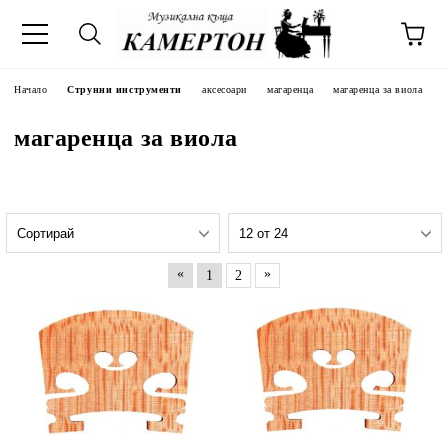
Начало
Струнни инструменти
аксесоари
магаренца
магаренца за виола
магаренца за виола
«
»
1
2