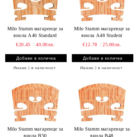
Milo Stamm магаренце за
Milo Stamm магаренце за
виола A46 Standard
виола А48 Student
€20.45
40.00лв.
€12.78
25.00лв.
Имаме
2
в наличност
Имаме
2
в наличност
Milo Stamm магаренце за
Milo Stamm магаренце за
виола B50
виола B48