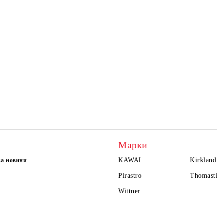
Марки
KAWAI
Kirkland
за новини
Pirastro
Thomasti
Wittner