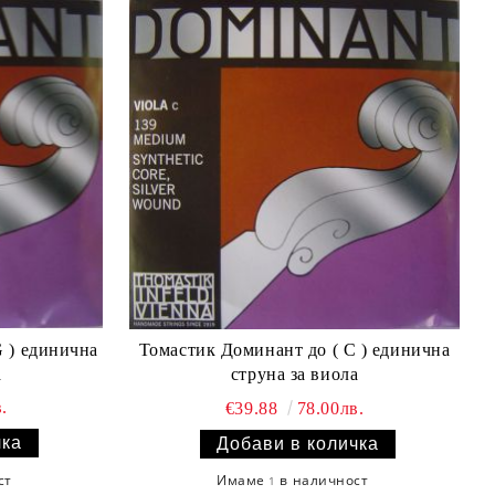
G ) единична
Томастик Доминант до ( C ) единична
а
струна за виола
.
€39.88
78.00лв.
ст
Имаме
в наличност
1