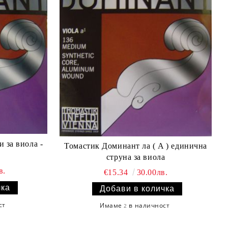
 за виола -
Томастик Доминант ла ( A ) единична
струна за виола
в.
€15.34
30.00лв.
ст
Имаме
в наличност
2