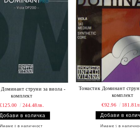
Томастик Доминант струни
 Доминант струни за виола -
комплект
комплект
€92.96
181.81л
€125.00
244.48лв.
Имаме
в налично
Имаме
в наличност
5
8