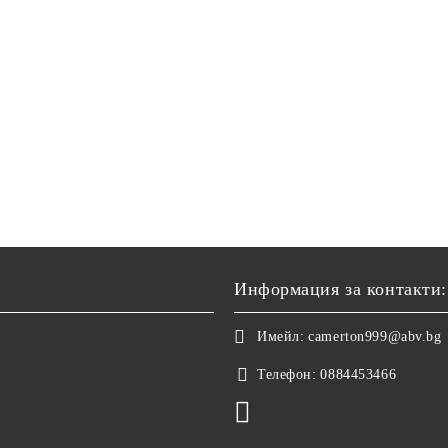
Информация за контакти:
Имейл:
camerton999@abv.bg
Телефон:
0884453466