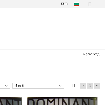
EUR
6 product(s)
«
»
1