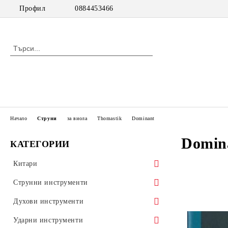
Профил
0884453466
Начало
Струни
за виола
Thomastik
Dominant
Domin
КАТЕГОРИИ
Китари
класически китари
Струнни инструменти
класически китари с pick up
цигулки
Духови инструменти
акустични китари
виоли
дървени духови инструменти
Ударни инструменти