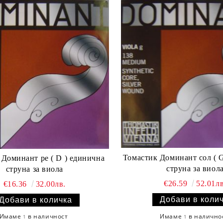
Томастик Доминант сол ( 
 Доминант ре ( D ) единична
струна за виол
струна за виола
€26.59
52.01лв
€16.36
32.00лв.
Имаме
в налично
Имаме
в наличност
1
1