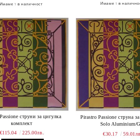
Имаме
в налично
1
Имаме
в наличност
1
o Passione струни за цигулка
Pirastro Passione струна з
комплект
Solo Aluminium/G
€115.04
225.00лв.
€30.17
59.01лв