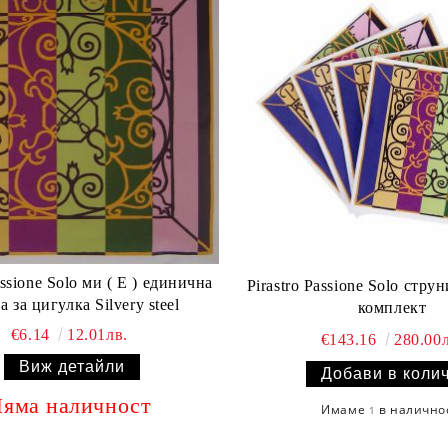
и ( E ) единична
Pirastro Passione Solo стру
а за цигулка Silvery steel
комплект
€6.14
12.01лв.
€143.16
280.00л
Виж детайли
яма наличност
Имаме
в налично
1