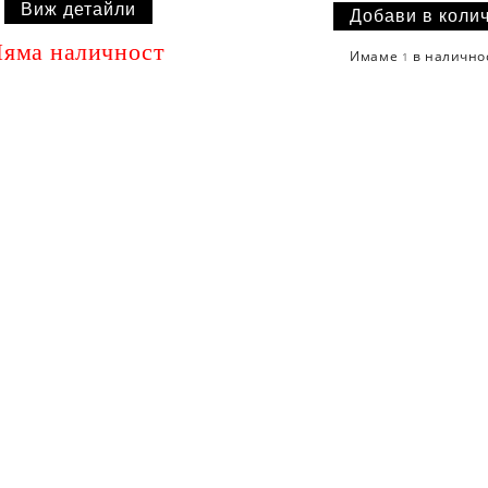
Виж детайли
яма наличност
Имаме
в налично
1