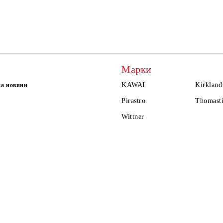
Марки
KAWAI
Kirkland
за новини
Pirastro
Thomasti
Wittner