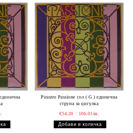
) единична
Pirastro Passione сол ( G ) единична
ка
струна за цигулка
.
€54.20
106.01лв.