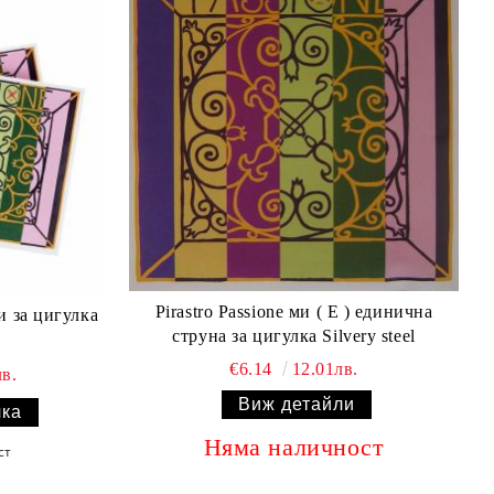
Pirastro Passione ми ( E ) единична
ни за цигулка
струна за цигулка Silvery steel
€6.14
12.01лв.
в.
Виж детайли
Няма наличност
ст