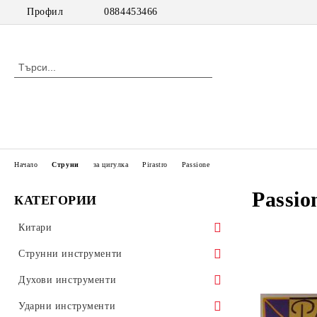
Профил
0884453466
Начало
Струни
за цигулка
Pirastro
Passione
Passio
КАТЕГОРИИ
Китари
класически китари
Струнни инструменти
класически китари с pick up
цигулки
Духови инструменти
акустични китари
виоли
дървени духови инструменти
Ударни инструменти