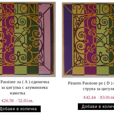
o Passione ла ( A ) единична
Pirastro Passione ре ( D 
 за цигулка с алуминиева
струна за цигул
намотка
€42.44
83.01лв
€26.59
52.01лв.