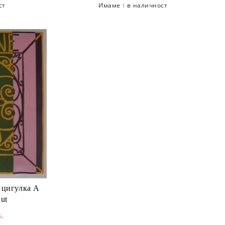
ст
Имаме
в наличност
1
а цигулка A
ut
.