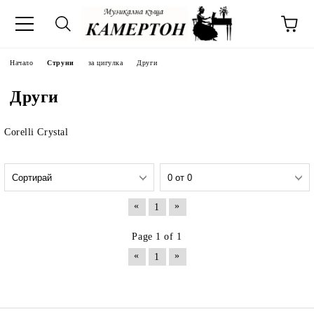
Начало
Струни
за цигулка
Други
Други
Corelli Crystal
«
»
1
Page 1 of 1
«
»
1