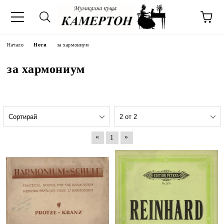
Начало
Ноти
за хармониум
за хармониум
«
»
1