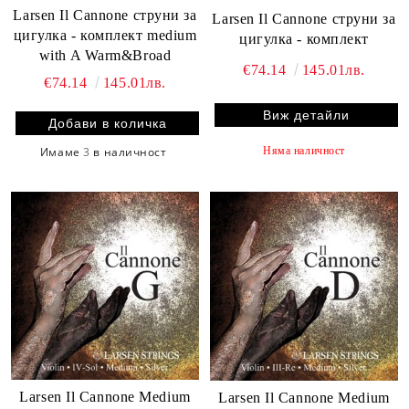
Larsen Il Cannone струни за
Larsen Il Cannone струни за
цигулка - комплект medium
цигулка - комплект
with A Warm&Broad
€74.14
145.01лв.
€74.14
145.01лв.
Виж детайли
Няма наличност
Имаме
3
в наличност
Larsen Il Cannone Medium
Larsen Il Cannone Medium