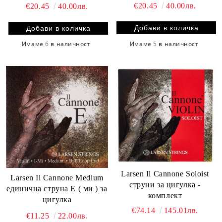
€20.45
40.00лв.
€20.45
40.00лв.
Имаме
5
в наличност
Имаме
6
в наличност
Larsen Il Cannone Soloist
Larsen Il Cannone Medium
струни за цигулка -
единична струна Е ( ми ) за
комплект
цигулка
€74.14
145.01лв.
€11.25
22.00лв.