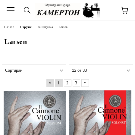
Начало
Струни
за цигулка
Larsen
Larsen
«
»
1
2
3