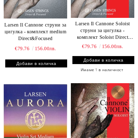
Larsen Il Cannone Soloist
Larsen Il Cannone струни за
струни за цигулка -
цигулка - комплект medium
комплект Soloist Direct
Direct&Focused
&Focused
€79.76
156.00лв.
€79.76
156.00лв.
Имаме
1
в наличност