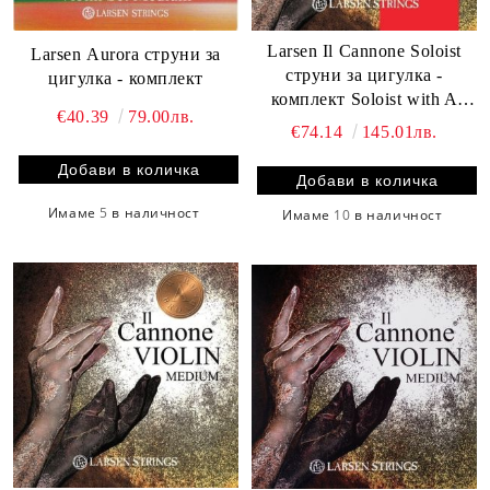
Larsen Il Cannone Soloist
Larsen Aurora струни за
струни за цигулка -
цигулка - комплект
комплект Soloist with A
€40.39
79.00лв.
Warm&Broad
€74.14
145.01лв.
Имаме
5
в наличност
Имаме
10
в наличност