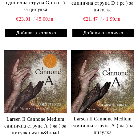
единична струна G ( сол )
единична струна D ( ре ) за
за цигулка
цигулка
€23.01
45.00лв.
€21.47
41.99лв.
Larsen Il Cannone Medium
Larsen Il Cannone Medium
единична струна А ( ла ) за
единична струна А ( ла ) за
цигулка
цигулка warm&broad