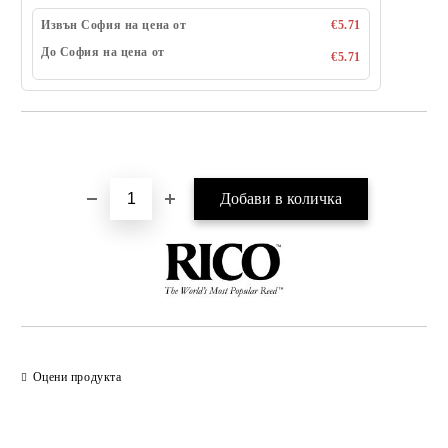
Извън София на цена от
€5.71
До София на цена от
€5.71
Добави в желани
Оцени продукта