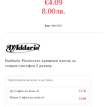
€4.09
8.00лв.
Код:
00017653
Daddario Plasticover единичен платък за
сопран саксофон 2 размер
Ориентировъчни цени за доставка
До София на цена от
€3.36
Извън София на цена от
€4.80