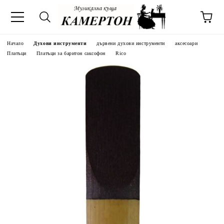
Начало
Духови инструменти
дървени духови инструменти
аксесоари
Платъци
Платъци за баритон саксофон
Rico