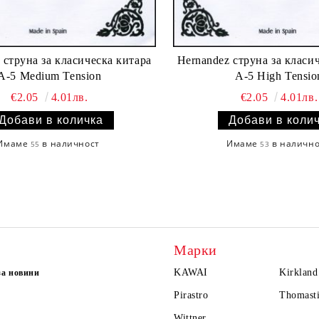
 струнa за класическа китара
Hernandez струнa за класи
A-5 Medium Tension
А-5 High Tensio
€2.05
4.01лв.
€2.05
4.01лв.
Имаме
в наличност
Имаме
в наличн
55
53
Марки
KAWAI
Kirkland
за новини
Pirastro
Thomasti
Wittner