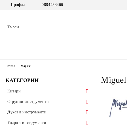
Профил
0884453466
Начало
Марки
Miguel
КАТЕГОРИИ
Китари
класически китари
Струнни инструменти
класически китари с pick up
цигулки
Духови инструменти
акустични китари
виоли
дървени духови инструменти
Ударни инструменти