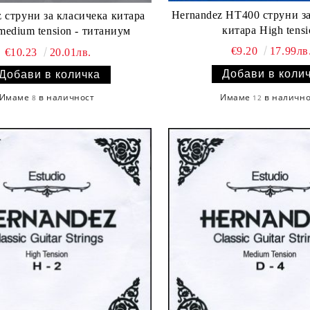
Hernandez HT400 струни за
 струни за класичека китара
китара High tensi
TI700 medium tension - титаниум
€9.20
17.99лв
€10.23
20.01лв.
Имаме
в наличн
Имаме
в наличност
12
8