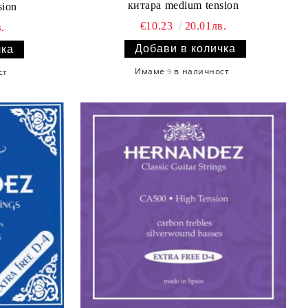
китара medium tension
ium tension
€10.23
20.01лв.
.
Имаме
в наличност
ст
9