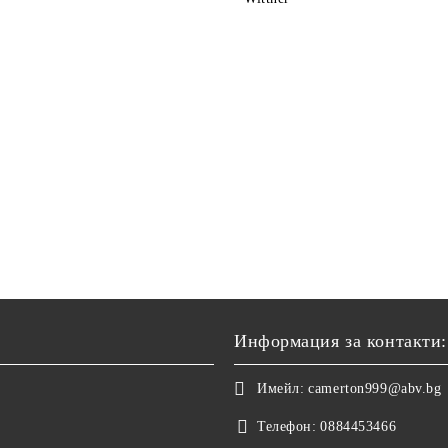
Информация за контакти:
Имейл:
camerton999@abv.bg
Телефон:
0884453466