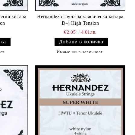
ческа китара
Hernandez струнa за класическа китара
ion
D-4 High Tension
€2.05
4.01лв.
ост
Имаме
в наличност
100