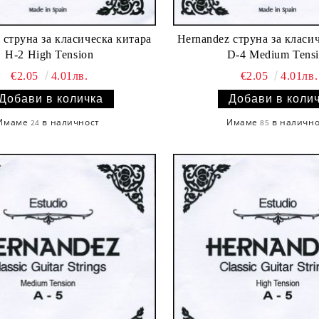
 струнa за класическа китара
Hernandez струнa за класи
H-2 High Tension
D-4 Medium Tens
€2.05
4.01лв.
€2.05
4.01лв.
Имаме
в наличност
Имаме
в наличн
24
85