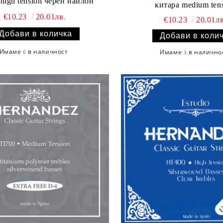
FL600 high tension черен найлон
китара med
€10.23
20.01лв.
€10.23
20.01лв
Имаме
в наличност
Имаме
в налично
6
3