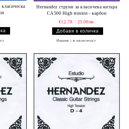
 класическа
Hernandez струни за класичека китара
on
CA500 High tension - карбон
.
€12.78
25.00лв.
ост
Имаме
в наличност
2