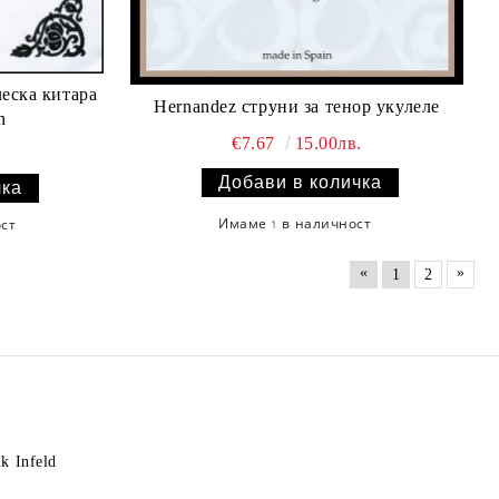
ческа китара
Hernandez струни за тенор укулеле
n
€7.67
15.00лв.
Имаме
в наличност
ост
1
«
»
1
2
k Infeld