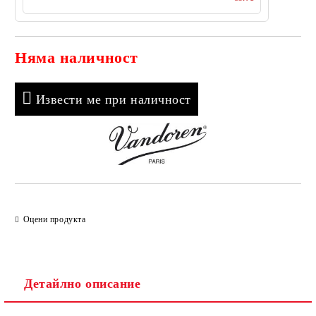
Няма наличност
Добави в желани
Извести ме при наличност
Оцени продукта
Детайлно описание