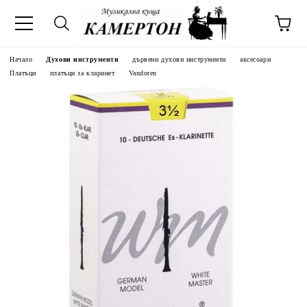
Начало
Духови инструменти
дървени духови инструменти
аксесоари
Платъци
платъци за кларинет
Vandoren