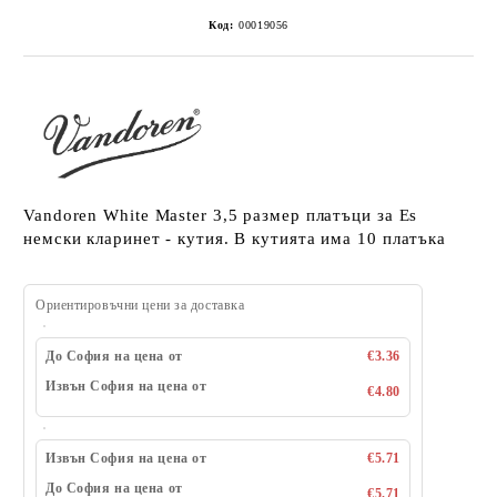
Код:
00019056
Vandoren White Master 3,5 размер платъци за Es
немски кларинет - кутия. В кутията има 10 платъка
Ориентировъчни цени за доставка
До София на цена от
€3.36
Извън София на цена от
€4.80
Извън София на цена от
€5.71
До София на цена от
€5.71